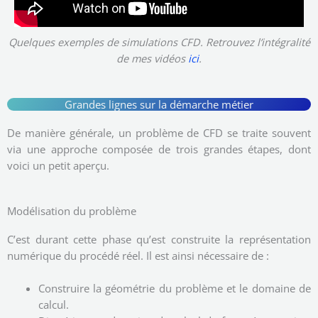
Quelques exemples de simulations CFD. Retrouvez l’intégralité
de mes vidéos
ici
.
Grandes lignes sur la démarche métier
De manière générale, un problème de CFD se traite souvent
via une approche composée de trois grandes étapes, dont
voici un petit aperçu.
Modélisation du problème
C’est durant cette phase qu’est construite la représentation
numérique du procédé réel. Il est ainsi nécessaire de :
Construire la géométrie du problème et le domaine de
calcul.